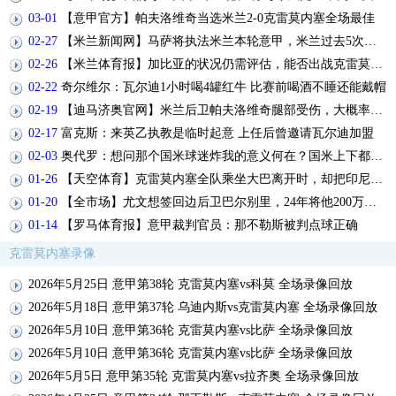
03-01
【意甲官方】帕夫洛维奇当选米兰2-0克雷莫内塞全场最佳
02-27
【米兰新闻网】马萨将执法米兰本轮意甲，米兰过去5次被他执法未尝胜绩
02-26
【米兰体育报】加比亚的状况仍需评估，能否出战克雷莫内塞成疑
02-22
奇尔维尔：瓦尔迪1小时喝4罐红牛 比赛前喝酒不睡还能戴帽
02-19
【迪马济奥官网】米兰后卫帕夫洛维奇腿部受伤，大概率将缺战帕尔马
02-17
富克斯：来英乙执教是临时起意 上任后曾邀请瓦尔迪加盟
02-03
奥代罗：想问那个国米球迷炸我的意义何在？国米上下都很关心我
01-26
【天空体育】克雷莫内塞全队乘坐大巴离开时，却把印尼国门忘在客场
01-20
【全市场】尤文想签回边后卫巴尔别里，24年将他200万卖给克雷莫内塞
01-14
【罗马体育报】意甲裁判官员：那不勒斯被判点球正确
克雷莫内塞录像
2026年5月25日 意甲第38轮 克雷莫内塞vs科莫 全场录像回放
2026年5月18日 意甲第37轮 乌迪内斯vs克雷莫内塞 全场录像回放
2026年5月10日 意甲第36轮 克雷莫内塞vs比萨 全场录像回放
2026年5月10日 意甲第36轮 克雷莫内塞vs比萨 全场录像回放
2026年5月5日 意甲第35轮 克雷莫内塞vs拉齐奥 全场录像回放