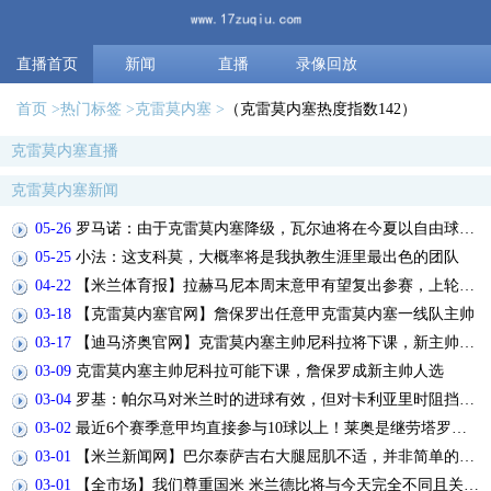
直播首页
新闻
直播
录像回放
首页
热门标签
克雷莫内塞
（克雷莫内塞热度指数142）
克雷莫内塞直播
克雷莫内塞新闻
05-26
罗马诺：由于克雷莫内塞降级，瓦尔迪将在今夏以自由球员身份离开
05-25
小法：这支科莫，大概率将是我执教生涯里最出色的团队
04-22
【米兰体育报】拉赫马尼本周末意甲有望复出参赛，上轮联赛已进入比赛名单
03-18
【克雷莫内塞官网】詹保罗出任意甲克雷莫内塞一线队主帅
03-17
【迪马济奥官网】克雷莫内塞主帅尼科拉将下课，新主帅可能是卢卡·戈蒂
03-09
克雷莫内塞主帅尼科拉可能下课，詹保罗成新主帅人选
03-04
罗基：帕尔马对米兰时的进球有效，但对卡利亚里时阻挡门将犯规
03-02
最近6个赛季意甲均直接参与10球以上！莱奥是继劳塔罗之后第二人
03-01
【米兰新闻网】巴尔泰萨吉右大腿屈肌不适，并非简单的肌肉痉挛
03-01
【全市场】我们尊重国米 米兰德比将与今天完全不同且关乎个人荣誉