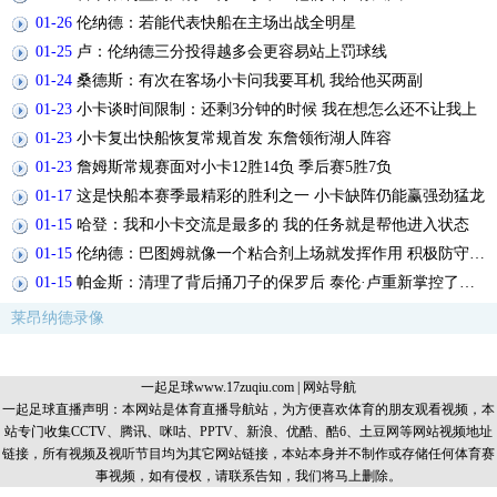
01-26
伦纳德：若能代表快船在主场出战全明星
01-25
卢：伦纳德三分投得越多会更容易站上罚球线
01-24
桑德斯：有次在客场小卡问我要耳机 我给他买两副
01-23
小卡谈时间限制：还剩3分钟的时候 我在想怎么还不让我上
01-23
小卡复出快船恢复常规首发 东詹领衔湖人阵容
01-23
詹姆斯常规赛面对小卡12胜14负 季后赛5胜7负
01-17
这是快船本赛季最精彩的胜利之一 小卡缺阵仍能赢强劲猛龙
01-15
哈登：我和小卡交流是最多的 我的任务就是帮他进入状态
01-15
伦纳德：巴图姆就像一个粘合剂上场就发挥作用 积极防守充满活力
01-15
帕金斯：清理了背后捅刀子的保罗后 泰伦·卢重新掌控了更衣室
莱昂纳德录像
一起足球www.17zuqiu.com
|
网站导航
一起足球直播声明：本网站是体育直播导航站，为方便喜欢体育的朋友观看视频，本
站专门收集CCTV、腾讯、咪咕、PPTV、新浪、优酷、酷6、土豆网等网站视频地址
链接，所有视频及视听节目均为其它网站链接，本站本身并不制作或存储任何体育赛
事视频，如有侵权，请联系告知，我们将马上删除。