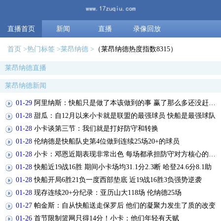
直播首页
新闻
直播
录像回放
首页
热门标签
莱昂纳德
（莱昂纳德热度指数8315）
莱昂纳德直播
莱昂纳德新闻
01-29
阿里纳斯：快船只是做了本该做到的事 赢了那么多还没赶上开拓者
01-28
甜瓜：自12月以来小卡就是联盟的最强球员 快船是最强球队
01-28
小卡谈第三节：我们就是打好防守和转换
01-28
伦纳德是快船队史第4位做到连续25场20+的球员
01-28
小卡：邓恩近期表现非常出色 每场都承担防守对方核心的重任
01-28
快船近19战16胜 期间小卡场均31.1分2.3断 哈登24.6分8.1助
01-28
快船开局6胜21负一度西部垫底 近19战16胜3负强势逆袭
01-28
现存连续20+分纪录：亚历山大118场 伦纳德25场
01-27
帕金斯：自从快船送走保罗后 他们的凝聚力发生了质的改变
01-26
首节限制篮网只得14分！小卡：他们年轻有天赋