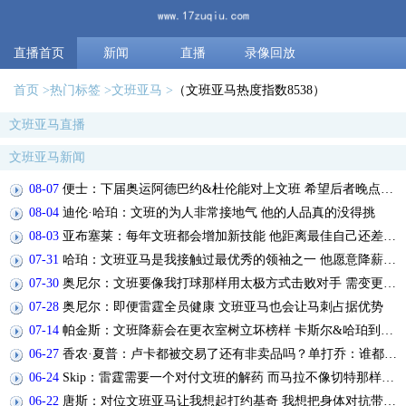
直播首页
新闻
直播
录像回放
首页
热门标签
文班亚马
（文班亚马热度指数8538）
文班亚马直播
文班亚马新闻
08-07
便士：下届奥运阿德巴约&杜伦能对上文班 希望后者晚点再拿金牌
08-04
迪伦·哈珀：文班的为人非常接地气 他的人品真的没得挑
08-03
亚布塞莱：每年文班都会增加新技能 他距离最佳自己还差得很远！
07-31
哈珀：文班亚马是我接触过最优秀的领袖之一 他愿意降薪牺牲
07-30
奥尼尔：文班要像我打球那样用太极方式击败对手 需变更壮&要好位
07-28
奥尼尔：即便雷霆全员健康 文班亚马也会让马刺占据优势
07-14
帕金斯：文班降薪会在更衣室树立坏榜样 卡斯尔&哈珀到时也要降？
06-27
香农·夏普：卢卡都被交易了还有非卖品吗？单打乔：谁都能被交易
06-24
Skip：雷霆需要一个对付文班的解药 而马拉不像切特那样害怕文班
06-22
唐斯：对位文班亚马让我想起打约基奇 我想把身体对抗带到比赛中