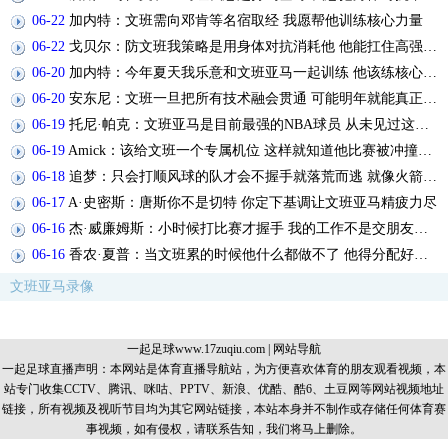
06-22
加内特：文班需向邓肯等名宿取经 我愿帮他训练核心力量
06-22
戈贝尔：防文班我策略是用身体对抗消耗他 他能扛住高强度对抗
06-20
加内特：今年夏天我乐意和文班亚马一起训练 他该练核心力量
06-20
安东尼：文班一旦把所有技术融会贯通 可能明年就能真正主宰比赛
06-19
托尼·帕克：文班亚马是目前最强的NBA球员 从未见过这样的天才
06-19
Amick：该给文班一个专属机位 这样就知道他比赛被冲撞了多少次
06-18
追梦：只会打顺风球的队才会不握手就落荒而逃 就像火箭和快船
06-17
A·史密斯：唐斯你不是切特 你定下基调让文班亚马精疲力尽
06-16
杰·威廉姆斯：小时候打比赛才握手 我的工作不是交朋友而是竞争
06-16
香农·夏普：当文班累的时候他什么都做不了 他得分配好体力
文班亚马录像
一起足球www.17zuqiu.com
|
网站导航
一起足球直播声明：本网站是体育直播导航站，为方便喜欢体育的朋友观看视频，本
站专门收集CCTV、腾讯、咪咕、PPTV、新浪、优酷、酷6、土豆网等网站视频地址
链接，所有视频及视听节目均为其它网站链接，本站本身并不制作或存储任何体育赛
事视频，如有侵权，请联系告知，我们将马上删除。