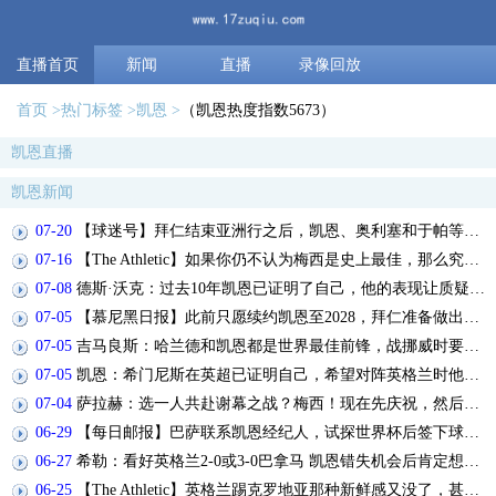
直播首页
新闻
直播
录像回放
首页
热门标签
凯恩
（凯恩热度指数5673）
凯恩直播
凯恩新闻
07-20
【球迷号】拜仁结束亚洲行之后，凯恩、奥利塞和于帕等人将归队
07-16
【The Athletic】如果你仍不认为梅西是史上最佳，那么究竟什么才能说服你？
07-08
德斯·沃克：过去10年凯恩已证明了自己，他的表现让质疑者闭嘴
07-05
【慕尼黑日报】此前只愿续约凯恩至2028，拜仁准备做出重大妥协续约至2029
07-05
吉马良斯：哈兰德和凯恩都是世界最佳前锋，战挪威时要盯紧前者
07-05
凯恩：希门尼斯在英超已证明自己，希望对阵英格兰时他别发挥太好
07-04
萨拉赫：选一人共赴谢幕之战？梅西！现在先庆祝，然后再研究对手
06-29
【每日邮报】巴萨联系凯恩经纪人，试探世界杯后签下球员可能性
06-27
希勒：看好英格兰2-0或3-0巴拿马 凯恩错失机会后肯定想进球
06-25
【The Athletic】英格兰踢克罗地亚那种新鲜感又没了，甚至回到了熟悉的样子