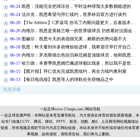
06-24
凯恩：没能完全把球压住，平时这种球我大多数都能进的
06-24
法尔克：凯恩希望与拜仁续约，世界杯后双方进行谈判
06-20
【The Athletic】C罗该骂 但马丁内斯问题更大，后者战术失策是更严重的隐患
06-20
内维尔：凯恩是英格兰唯一的世界级球员 仍然看好法国会夺冠
06-18
图赫尔：凯恩今天的表现很完美，赖斯的伤势问题不大
06-18
凯恩：昨天看到许多前锋纷纷进球，我希望尽早打开自己的进球账户
06-18
内维尔：罗杰斯很出色但贝林厄姆是顶级球员，他和凯恩是决定性的
06-17
哈兰德：本赛季凯恩姆巴佩进球都比我多，所以我不是世界最佳射手
06-15
【图片报】拜仁优先完成凯恩续约，再全力续约奥利塞
06-13
【每日电讯报】凯恩等人的球鞋在失窃物品之中
凯恩录像
一起足球www.17zuqiu.com
|
网站导航
一起足球直播声明：本网站是体育直播导航站，为方便喜欢体育的朋友观看视频，本
站专门收集CCTV、腾讯、咪咕、PPTV、新浪、优酷、酷6、土豆网等网站视频地址
链接，所有视频及视听节目均为其它网站链接，本站本身并不制作或存储任何体育赛
事视频，如有侵权，请联系告知，我们将马上删除。