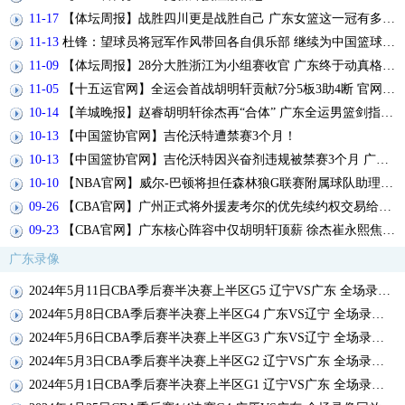
11-17
【体坛周报】战胜四川更是战胜自己 广东女篮这一冠有多难？
11-13
杜锋：望球员将冠军作风带回各自俱乐部 继续为中国篮球发光发热
11-09
【体坛周报】28分大胜浙江为小组赛收官 广东终于动真格了！
11-05
【十五运官网】全运会首战胡明轩贡献7分5板3助4断 官网给的位置是中锋
10-14
【羊城晚报】赵睿胡明轩徐杰再“合体” 广东全运男篮剑指十五运
10-13
【中国篮协官网】吉伦沃特遭禁赛3个月！
10-13
【中国篮协官网】吉伦沃特因兴奋剂违规被禁赛3个月 广东队负担3.6万检测费
10-10
【NBA官网】威尔-巴顿将担任森林狼G联赛附属球队助理教练
09-26
【CBA官网】广州正式将外援麦考尔的优先续约权交易给广东
09-23
【CBA官网】广东核心阵容中仅胡明轩顶薪 徐杰崔永熙焦泊乔都至少还有两年B类
广东录像
2024年5月11日CBA季后赛半决赛上半区G5 辽宁VS广东 全场录像回放
2024年5月8日CBA季后赛半决赛上半区G4 广东VS辽宁 全场录像回放
2024年5月6日CBA季后赛半决赛上半区G3 广东VS辽宁 全场录像回放
2024年5月3日CBA季后赛半决赛上半区G2 辽宁VS广东 全场录像回放
2024年5月1日CBA季后赛半决赛上半区G1 辽宁VS广东 全场录像回放