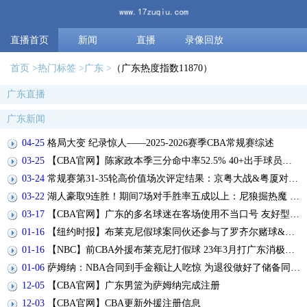
直播首页
新闻
直播
录像回放
首页
热门标签
广东
（广东热度指数11870）
广东直播
广东新闻
04-25
格局大变 纪录惊人——2025-2026赛季CBA常规赛综述
03-25
【CBA官网】陈家政本季三分命中率52.5% 40+出手球员中联盟第1
03-24
常规赛第31-35轮高价值场次评定结果：京粤大战&粤厦对决在列
03-22
湖人豪取9连胜！期间7场对手胜率五成以上：尼狼掘热魔 火箭*2
03-17
【CBA官网】广东的多名球迷在客场使用不当口号 友好型赛场记分扣1分
01-16
【纽约时报】布莱克尼假球案同伙还参与了罗齐尔赌球&比卢普斯赌博
01-16
【NBC】前CBA外援布莱克尼打假球 23年3月打广东消极比赛&球队惨败
01-06
萨姆纳：NBA合同到手金额让人吃惊 为退役做好了储备同时还在赚钱
12-05
【CBA官网】广东男篮为萨姆纳完成注册
12-03
【CBA官网】CBA更新外援注册信息