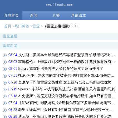
直播首页
新闻
直播
录像回放
首页
热门标签
雷霆
（雷霆热度指数13511）
雷霆直播
雷霆新闻
08-04
皮尔斯：美国本土球员已经不再是联盟顶流 饥饿感远不如国际球员
08-03
霍姆格伦：上季汲取到和夺冠年一样的教训 竞技体育没有万无一失
08-01
Buha：雷霆用卡鲁索等人替代多特后实力反而变强了
07-31
托尼·阿伦：热火詹的防守被高估 他打雷霆不防KD而去防塞弗洛沙
07-28
奥尼尔：即便雷霆全员健康 文班亚马也会让马刺占据优势
07-19
Spears：东部有6-8支球队能进总决赛 西部则只有雷霆和马刺
07-18
A·史密斯：若尼克斯没夺冠我会求詹姆斯来 如今只有雷霆是威胁
07-04
【NBA官网】球队与马拉&斯特尔茨签下多年合同 与奥韦等3人签双向
06-28
老里：绿军三巨头只有3-4年窗口 雷霆三少也只进过一次总决赛
06-28
迪瓦茨：亚历山大没必要假摔 我假摔是因为防不住奥尼尔