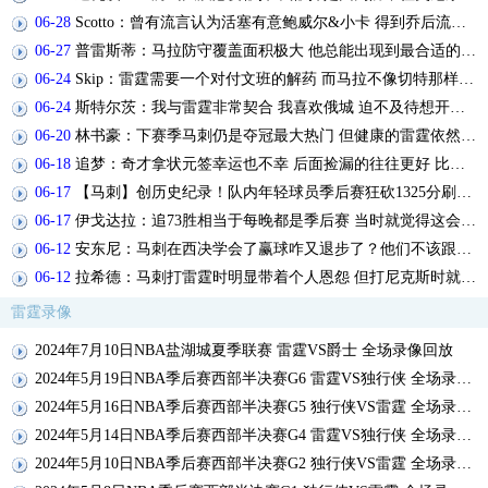
06-28
Scotto：曾有流言认为活塞有意鲍威尔&小卡 得到乔后流言逐渐平息
06-27
普雷斯蒂：马拉防守覆盖面积极大 他总能出现到最合适的防守位置
06-24
Skip：雷霆需要一个对付文班的解药 而马拉不像切特那样害怕文班
06-24
斯特尔茨：我与雷霆非常契合 我喜欢俄城 迫不及待想开启新征程
06-20
林书豪：下赛季马刺仍是夺冠最大热门 但健康的雷霆依然充满威胁
06-18
追梦：奇才拿状元签幸运也不幸 后面捡漏的往往更好 比如奥登和KD
06-17
【马刺】创历史纪录！队内年轻球员季后赛狂砍1325分刷新NBA新高
06-17
伊戈达拉：追73胜相当于每晚都是季后赛 当时就觉得这会反噬我们
06-12
安东尼：马刺在西决学会了赢球咋又退步了？他们不该跟骑士一样
06-12
拉希德：马刺打雷霆时明显带着个人恩怨 但打尼克斯时就没了
雷霆录像
2024年7月10日NBA盐湖城夏季联赛 雷霆VS爵士 全场录像回放
2024年5月19日NBA季后赛西部半决赛G6 雷霆VS独行侠 全场录像回放
2024年5月16日NBA季后赛西部半决赛G5 独行侠VS雷霆 全场录像回放
2024年5月14日NBA季后赛西部半决赛G4 雷霆VS独行侠 全场录像回放
2024年5月10日NBA季后赛西部半决赛G2 独行侠VS雷霆 全场录像回放