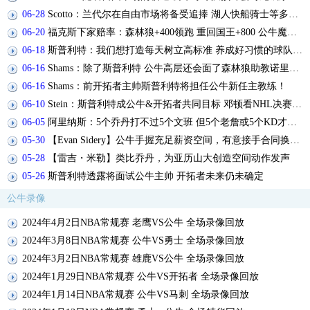
06-28
Scotto：兰代尔在自由市场将备受追捧 湖人快船骑士等多队有意
06-20
福克斯下家赔率：森林狼+400领跑 重回国王+800 公牛魔术靠前
06-18
斯普利特：我们想打造每天树立高标准 养成好习惯的球队文化
06-16
Shams：除了斯普利特 公牛高层还会面了森林狼助教诺里等三人
06-16
Shams：前开拓者主帅斯普利特将担任公牛新任主教练！
06-10
Stein：斯普利特成公牛&开拓者共同目标 邓顿看NHL决赛暂停选帅
06-05
阿里纳斯：5个乔丹打不过5个文班 但5个老詹或5个KD才是版本答案
05-30
【Evan Sidery】公牛手握充足薪资空间，有意接手合同换取选秀权
05-28
【雷吉・米勒】类比乔丹，为亚历山大创造空间动作发声
05-26
斯普利特透露将面试公牛主帅 开拓者未来仍未确定
公牛录像
2024年4月2日NBA常规赛 老鹰VS公牛 全场录像回放
2024年3月8日NBA常规赛 公牛VS勇士 全场录像回放
2024年3月2日NBA常规赛 雄鹿VS公牛 全场录像回放
2024年1月29日NBA常规赛 公牛VS开拓者 全场录像回放
2024年1月14日NBA常规赛 公牛VS马刺 全场录像回放