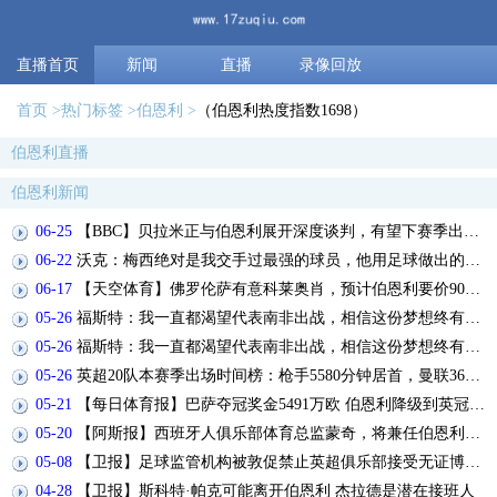
直播首页
新闻
直播
录像回放
首页
热门标签
伯恩利
（伯恩利热度指数1698）
伯恩利直播
伯恩利新闻
06-25
【BBC】贝拉米正与伯恩利展开深度谈判，有望下赛季出任该队新主帅
06-22
沃克：梅西绝对是我交手过最强的球员，他用足球做出的事太吓人了
06-17
【天空体育】佛罗伦萨有意科莱奥肖，预计伯恩利要价900万至1000万欧
05-26
福斯特：我一直都渴望代表南非出战，相信这份梦想终有实现的一天
05-26
福斯特：我一直都渴望代表南非出战，相信这份梦想终有实现的一天
05-26
英超20队本赛季出场时间榜：枪手5580分钟居首，曼联3600分钟最少
05-21
【每日体育报】巴萨夺冠奖金5491万欧 伯恩利降级到英冠却有5800万欧补偿
05-20
【阿斯报】西班牙人俱乐部体育总监蒙奇，将兼任伯恩利的咨询顾问
05-08
【卫报】足球监管机构被敦促禁止英超俱乐部接受无证博彩公司的赞助
04-28
【卫报】斯科特·帕克可能离开伯恩利 杰拉德是潜在接班人