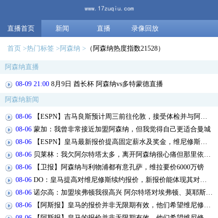
直播首页
新闻
直播
录像回放
首页
热门标签
阿森纳
（阿森纳热度指数21528）
阿森纳直播
08-09 21:00
8月9日 酋长杯 阿森纳vs多特蒙德直播
阿森纳新闻
08-06
【ESPN】吉马良斯预计周三前往伦敦，接受体检并与阿森纳签约
08-06
蒙加：我曾非常接近加盟阿森纳，但我觉得自己更适合曼城
08-06
【ESPN】皇马最新报价提高固定薪水及奖金，维尼修斯肖像权仍有分歧
08-06
贝莱林：我欠阿尔特塔太多，离开阿森纳很心痛但那里依然像家一样
08-06
【卫报】阿森纳与利物浦都有意孔萨，维拉要价6000万镑
08-06
DO：皇马提高对维尼修斯续约报价，新报价能体现其对球队重要性
08-06
诺尔高：加盟埃弗顿我很高兴 阿尔特塔对埃弗顿、莫耶斯充满赞美
08-06
【阿斯报】皇马的报价并非无限期有效，他们希望维尼修斯迅速回应
08-06
【阿斯报】皇马的报价并非无限期有效，他们希望维尼修斯迅速回应