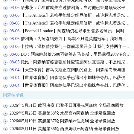
08-06
哈弗茨：几年前就关注过措利斯，当时他已经是顶级水平
08-06
【The Athletic】若枪手能敲定维尼修斯，或许标志着足坛权力格局的颠覆性巨变
08-06
【The Athletic】若枪手能敲定维尼修斯，或许标志着足坛权力格局的颠覆性巨变
08-06
【Football.London】阿森纳仍在寻求出售多名球员，同时即将宣布诺尔高离队
08-06
措利斯：为阿森纳效力 目标就不只是英超冠军；我对自己很有信心
08-06
卡拉格：温格曾拉我们一群前球员开会 让我们支持两年一届世界杯
08-06
DO：阿森纳总价7500万镑签吉马良斯，里昂获得20%转会分成
08-05
托比：阿森纳若签更强前锋应该选阿尔瓦雷斯，不是维尼修斯
08-04
【天空体育】吉马良斯正在归队的路上，阿森纳尚未与纽卡接触
08-04
【世界体育报】阿森纳似乎已退出小蜘蛛争夺战，巴萨仍将其视为首选目标
08-04
【世界体育报】阿森纳似乎已退出小蜘蛛争夺战，巴萨仍将其视为首选目标
阿森纳录像
2026年5月31日 欧冠决赛 巴黎圣日耳曼vs阿森纳 全场录像回放
2026年5月25日 英超第38轮 水晶宫vs阿森纳 全场录像回放
2026年5月19日 英超第37轮 阿森纳vs伯恩利 全场录像回放
2026年5月11日 英超第36轮 西汉姆联vs阿森纳 全场录像回放