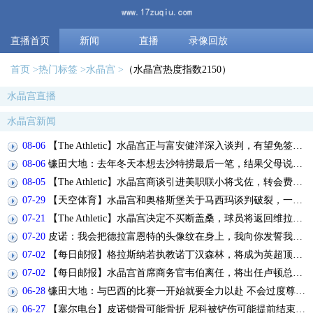
直播首页
新闻
直播
录像回放
首页
热门标签
水晶宫
（水晶宫热度指数2150）
水晶宫直播
水晶宫新闻
08-06
【The Athletic】水晶宫正与富安健洋深入谈判，有望免签这位日本国脚
08-06
镰田大地：去年冬天本想去沙特捞最后一笔，结果父母说绝对不行
08-05
【The Athletic】水晶宫商谈引进美职联小将戈佐，转会费预计1500万美元
07-29
【天空体育】水晶宫和奥格斯堡关于马西玛谈判破裂，一些细节未达一致
07-21
【The Athletic】水晶宫决定不买断盖桑，球员将返回维拉，今夏可以离队
07-20
皮诺：我会把德拉富恩特的头像纹在身上，我向你发誓我会这么做
07-02
【每日邮报】格拉斯纳若执教诺丁汉森林，将成为英超顶薪教练之一
07-02
【每日邮报】水晶宫首席商务官韦伯离任，将出任卢顿总经理
06-28
镰田大地：与巴西的比赛一开始就要全力以赴 不会过度尊重他们了
06-27
【塞尔电台】皮诺锁骨可能骨折 尼科被铲伤可能提前结束世界杯之旅