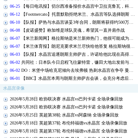
06-25
【每日电讯报】切尔西准备报价水晶宫中卫拉克鲁瓦，科莫准备报价查洛巴
06-12
【Footmercato】托普默勒拒绝米兰、水晶宫等队选择朗斯 签约2年下周官宣
06-10
【队报】萨热与水晶宫谈妥3年合同，朗斯将获得约500万欧补偿金
06-08
【皮诺盛赞】称加维是球队灵魂，希望其一直并肩作战
06-07
【米兰新闻网】格拉斯纳是米兰新帅热门，他很可能成为签下马特塔的关键
06-07
【米兰体育报】朗尼克要求米兰尽快给他答复 格拉斯纳很有兴趣执教球队
06-03
【队报】水晶宫追逐朗斯主帅萨吉，许诺给他比现在高得多的工资
06-02
共同社：日本队今日启程飞往蒙特雷，镰田大地出发前与球队会合
06-02
DO：米堡中场哈克尼倾向去埃弗顿 热刺水晶宫在争夺 曼联基本退出
06-01
【BBC】水晶宫本周与朗斯主帅萨吉会谈，会充分考虑后再做最终决定
水晶宫录像
2026年5月28日 欧协联决赛 水晶宫vs巴列卡诺 全场录像回放
2026年5月28日 欧协联决赛 水晶宫vs巴列卡诺 全场录像回放
2026年5月25日 英超第38轮 水晶宫vs阿森纳 全场录像回放
2026年5月18日 英超第37轮 布伦特福德vs水晶宫 全场录像回放
2026年5月18日 英超第37轮 布伦特福德vs水晶宫 全场录像回放