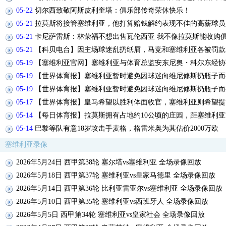
05-22
切尔西致敬阿斯皮利奎塔：俱乐部传奇荣休快乐！
05-21
拉莫斯将接管塞维利亚，他打算赔钱解约表现不佳的高薪球员
05-21
卡尼萨雷斯：林荣福不想出售瓦伦西亚 我不像拉莫斯能收购
05-21
【科贝电台】因主场球迷乱扔纸屑，马竞和塞维利亚各被罚款
05-19
【塞维利亚官网】塞维利亚与体育总监安东尼奥・科尔东经协
05-19
【世界体育报】塞维利亚暂时避免因球迷向维尼修斯扔瓶子而
05-19
【世界体育报】塞维利亚暂时避免因球迷向维尼修斯扔瓶子而
05-17
【世界体育报】皇马希望以胜利体面收官，塞维利亚则希望提
05-14
【每日体育报】拉莫斯拥有占地约10公顷的庄园，距塞维利亚
05-14
巴黎等队有意18岁攻击手麦格，格雷米奥为其估价2000万欧
塞维利亚录像
2026年5月24日 西甲第38轮 塞尔塔vs塞维利亚 全场录像回放
2026年5月18日 西甲第37轮 塞维利亚vs皇家马德里 全场录像回放
2026年5月14日 西甲第36轮 比利亚雷亚尔vs塞维利亚 全场录像回放
2026年5月10日 西甲第35轮 塞维利亚vs西班牙人 全场录像回放
2026年5月5日 西甲第34轮 塞维利亚vs皇家社会 全场录像回放