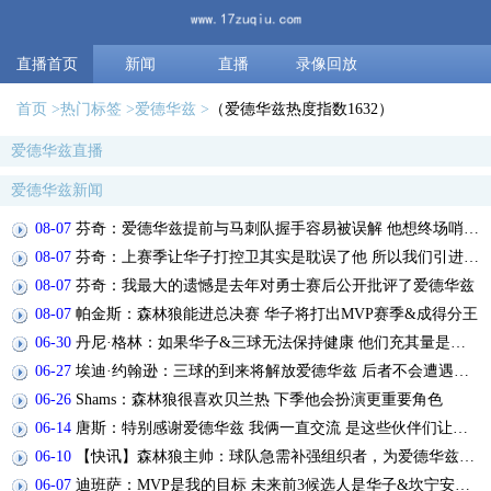
直播首页
新闻
直播
录像回放
首页
热门标签
爱德华兹
（爱德华兹热度指数1632）
爱德华兹直播
爱德华兹新闻
08-07
芬奇：爱德华兹提前与马刺队握手容易被误解 他想终场哨响就离场
08-07
芬奇：上赛季让华子打控卫其实是耽误了他 所以我们引进了三球
08-07
芬奇：我最大的遗憾是去年对勇士赛后公开批评了爱德华兹
08-07
帕金斯：森林狼能进总决赛 华子将打出MVP赛季&成得分王
06-30
丹尼·格林：如果华子&三球无法保持健康 他们充其量是附加赛球队
06-27
埃迪·约翰逊：三球的到来将解放爱德华兹 后者不会遭遇大量包夹
06-26
Shams：森林狼很喜欢贝兰热 下季他会扮演更重要角色
06-14
唐斯：特别感谢爱德华兹 我俩一直交流 是这些伙伴们让我不断进步
06-10
【快讯】森林狼主帅：球队急需补强组织者，为爱德华兹减负
06-07
迪班萨：MVP是我的目标 未来前3候选人是华子&坎宁安&塔图姆