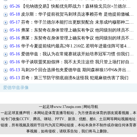
05-26
【伦纳德交易】快船优先即战力！森林狼戈贝尔+兰德尔方案成最优解
05-18
皮尔斯：华子提前祝贺马刺球员这事赖芬奇 是他提前缴械换下主力
05-17
芬奇：华子兰德尔本能打出更默契配合 未形成约穆那种二人联动
05-16
弗莱：东契奇在身体管理上确实有争议 他同级别的球员不会被交易
05-16
弗莱：东契奇在身体管理上确实有争议 他同级别的球员不会被交易
05-16
华子今夏提前续约最高2年1.216亿 若明年进最佳阵可签4年3亿
05-16
爱德华兹：我认为在常规赛就该开始培养冠军习惯 但我们没做到
05-16
华子谈联盟奖励假摔：我不太关注这些 我只管上场打好自己的球
05-13
马刺20个回合选择包夹爱德华兹 期间森林狼15中6&并出现5次失误
05-13
芬奇：第三节防守彻底崩溃&这怪我 犯规麻烦伤害了我们
爱德华兹录像
一起足球www.17zuqiu.com
|
网站导航
一起足球直播声明：本网站是体育直播导航站，为方便喜欢体育的朋友观看视频，本
站专门收集CCTV、腾讯、咪咕、PPTV、新浪、优酷、酷6、土豆网等网站视频地址
链接，所有视频及视听节目均为其它网站链接，本站本身并不制作或存储任何体育赛
事视频，如有侵权，请联系告知，我们将马上删除。