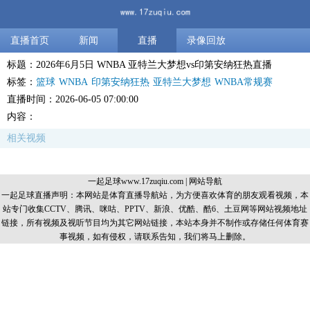
直播首页
新闻
直播
录像回放
标题：2026年6月5日 WNBA 亚特兰大梦想vs印第安纳狂热直播
标签：
篮球
WNBA
印第安纳狂热
亚特兰大梦想
WNBA常规赛
直播时间：2026-06-05 07:00:00
内容：
相关视频
一起足球www.17zuqiu.com
|
网站导航
一起足球直播声明：本网站是体育直播导航站，为方便喜欢体育的朋友观看视频，本
站专门收集CCTV、腾讯、咪咕、PPTV、新浪、优酷、酷6、土豆网等网站视频地址
链接，所有视频及视听节目均为其它网站链接，本站本身并不制作或存储任何体育赛
事视频，如有侵权，请联系告知，我们将马上删除。