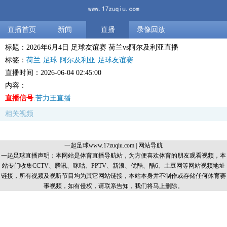
直播首页
新闻
直播
录像回放
标题：2026年6月4日 足球友谊赛 荷兰vs阿尔及利亚直播
标签：
荷兰
足球
阿尔及利亚
足球友谊赛
直播时间：2026-06-04 02:45:00
内容：
直播信号
:
苦力王直播
相关视频
一起足球www.17zuqiu.com
|
网站导航
一起足球直播声明：本网站是体育直播导航站，为方便喜欢体育的朋友观看视频，本
站专门收集CCTV、腾讯、咪咕、PPTV、新浪、优酷、酷6、土豆网等网站视频地址
链接，所有视频及视听节目均为其它网站链接，本站本身并不制作或存储任何体育赛
事视频，如有侵权，请联系告知，我们将马上删除。