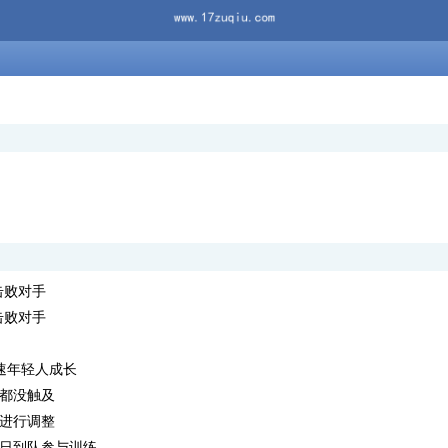
击败对手
击败对手
速年轻人成长
都没触及
进行调整
日到队参与训练