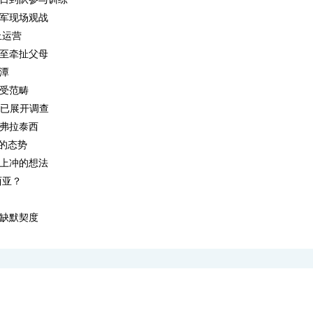
征军现场观战
止运营
至牵扯父母
潭
受范畴
A已展开调查
弗拉泰西
的态势
上冲的想法
西亚？
缺默契度