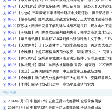
07-24
【天津日报】萨尔瓦多随津门虎出征青岛，超2500名天津远
07-16
【ojogo】韦世豪老东家博阿维斯塔未按期还款，俱乐部将停
07-05
【望岳新闻】红牌成泰山客战国安标配，王大雷遭球迷谩骂甚
06-29
阿苏埃：回归申花前了解到球队成绩不是很好，现在走出了泥
06-29
【今晚报】津门虎多次因裁判错判失分，频率之高超出球队忍
06-15
【每日电讯报】世界杯VAR裁判做出疑似种族主义手势，FIF
06-12
【天空体育】诺丁汉森林昨日与国米高层会面，再次尝试引进
06-08
【今晚报】中超联赛格局因罚分改变，呈现“两头尖、中间鼓”
06-08
【体坛周报】深圳新鹏城输河南后决定换帅，管理层没放弃往
06-08
【体坛周报】蓉城主帅回乡被塑雕像 誓言中超夺冠！2027奔
06-03
【国足】三将伤缺临阵调整，中卫位置承压备战新加坡
06-03
【今晚报】津门虎负分起步带来巨大心理压力，变阵双前锋欠
06-01
【李帅】回乡作战破门进球，赛场尽显温情与实力
中超录像
2026年8月8日 中超第22轮 云南玉昆vs成都蓉城 全场录像回放
2026年8月8日 中超第22轮 云南玉昆vs成都蓉城 全场录像回放