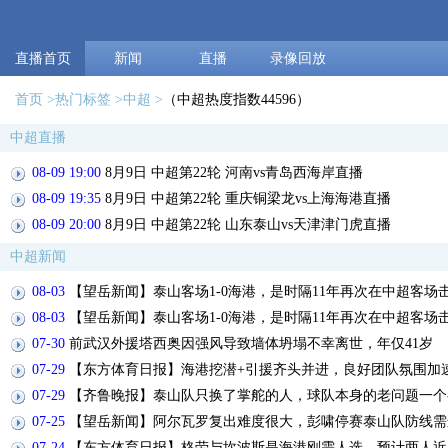
直播首页
新闻
直播
录像回放
首页
热门标签
中超
（中超热度指数44596）
中超直播
08-09 19:00
8月9日 中超第22轮 河南vs青岛西海岸直播
08-09 19:35
8月9日 中超第22轮 重庆铜梁龙vs上海海港直播
08-09 20:00
8月9日 中超第22轮 山东泰山vs天津津门虎直播
中超新闻
08-03
【望岳新闻】泰山客场1-0海港，是时隔11年再次在中超客场
08-03
【望岳新闻】泰山客场1-0海港，是时隔11年再次在中超客场
07-30
前武汉外援塔西奥因强风导致墙体坍塌不幸离世，年仅41岁
07-29
【东方体育日报】海港挖潜+引援齐头并进，良好团队氛围加
07-29
【齐鲁晚报】泰山队只换了掌舵的人，球队本身的老问题一个
07-25
【望岳新闻】阿尔瓦罗复出难度很大，彭啸停赛泰山队防线需
07-24
【东方体育日报】格劳与坎波斯是海港刚需人选，预计两人近