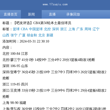
直播首页
新闻
直播
录像回放
标题：【吧友评选】CBA第50轮本土最佳球员
标签：
篮球
CBA
中国篮球
北控
深圳
浙江
上海
广东
周琦
辽宁
山西
张宁
广厦
胡金秋
北京
新疆
添加时间：2024-03-31 22:30:10
内容：
北控 100-84 江苏
北控/廖三宁 41分1秒 14投9中 三分4中2 20分3篮板4助攻1抢断
深圳 106-95 山东
深圳/贺希宁 36分45秒 21投10中 三分7中3 罚球3中3 26分5篮板3助攻2
抢断
浙江 119-85 四川
浙江/王奕博 33分19秒 21投11中 三分9中6 罚球2中1 29分4篮板6助攻2
抢断
上海 98-90 福建
上海/李弘权 36分钟 15投6中 三分7中2 罚球2中2 16分13篮板2助攻1抢