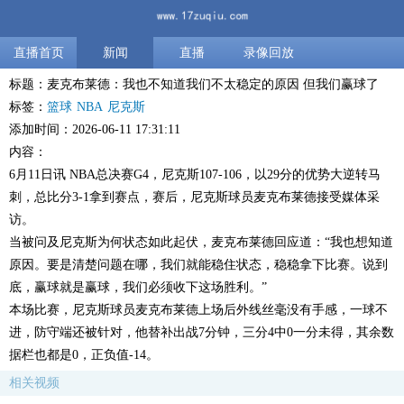
直播首页
新闻
直播
录像回放
标题：麦克布莱德：我也不知道我们不太稳定的原因 但我们赢球了
标签：
篮球
NBA
尼克斯
添加时间：2026-06-11 17:31:11
内容：
6月11日讯 NBA总决赛G4，尼克斯107-106，以29分的优势大逆转马
刺，总比分3-1拿到赛点，赛后，尼克斯球员麦克布莱德接受媒体采
访。
当被问及尼克斯为何状态如此起伏，麦克布莱德回应道：“我也想知道
原因。要是清楚问题在哪，我们就能稳住状态，稳稳拿下比赛。说到
底，赢球就是赢球，我们必须收下这场胜利。”
本场比赛，尼克斯球员麦克布莱德上场后外线丝毫没有手感，一球不
进，防守端还被针对，他替补出战7分钟，三分4中0一分未得，其余数
据栏也都是0，正负值-14。
相关视频