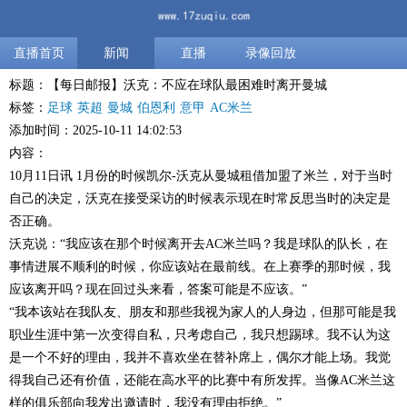
直播首页
新闻
直播
录像回放
标题：【每日邮报】沃克：不应在球队最困难时离开曼城
标签：
足球
英超
曼城
伯恩利
意甲
AC米兰
添加时间：2025-10-11 14:02:53
内容：
10月11日讯 1月份的时候凯尔-沃克从曼城租借加盟了米兰，对于当时
自己的决定，沃克在接受采访的时候表示现在时常反思当时的决定是
否正确。
沃克说：“我应该在那个时候离开去AC米兰吗？我是球队的队长，在
事情进展不顺利的时候，你应该站在最前线。在上赛季的那时候，我
应该离开吗？现在回过头来看，答案可能是不应该。”
“我本该站在我队友、朋友和那些我视为家人的人身边，但那可能是我
职业生涯中第一次变得自私，只考虑自己，我只想踢球。我不认为这
是一个不好的理由，我并不喜欢坐在替补席上，偶尔才能上场。我觉
得我自己还有价值，还能在高水平的比赛中有所发挥。当像AC米兰这
样的俱乐部向我发出邀请时，我没有理由拒绝。”