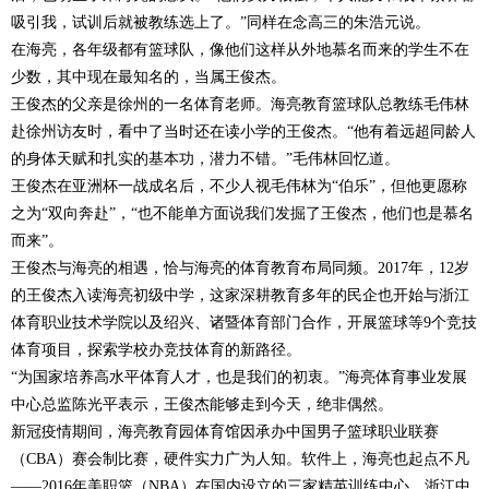
吸引我，试训后就被教练选上了。”同样在念高三的朱浩元说。
在海亮，各年级都有篮球队，像他们这样从外地慕名而来的学生不在
少数，其中现在最知名的，当属王俊杰。
王俊杰的父亲是徐州的一名体育老师。海亮教育篮球队总教练毛伟林
赴徐州访友时，看中了当时还在读小学的王俊杰。“他有着远超同龄人
的身体天赋和扎实的基本功，潜力不错。”毛伟林回忆道。
王俊杰在亚洲杯一战成名后，不少人视毛伟林为“伯乐”，但他更愿称
之为“双向奔赴”，“也不能单方面说我们发掘了王俊杰，他们也是慕名
而来”。
王俊杰与海亮的相遇，恰与海亮的体育教育布局同频。2017年，12岁
的王俊杰入读海亮初级中学，这家深耕教育多年的民企也开始与浙江
体育职业技术学院以及绍兴、诸暨体育部门合作，开展篮球等9个竞技
体育项目，探索学校办竞技体育的新路径。
“为国家培养高水平体育人才，也是我们的初衷。”海亮体育事业发展
中心总监陈光平表示，王俊杰能够走到今天，绝非偶然。
新冠疫情期间，海亮教育园体育馆因承办中国男子篮球职业联赛
（CBA）赛会制比赛，硬件实力广为人知。软件上，海亮也起点不凡
——2016年美职篮（NBA）在国内设立的三家精英训练中心，浙江中