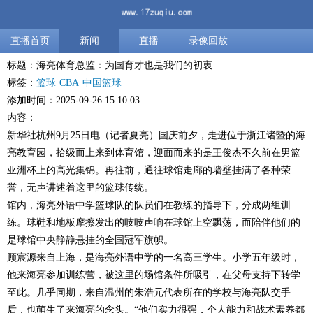
直播首页
新闻
直播
录像回放
标题：海亮体育总监：为国育才也是我们的初衷
标签：
篮球
CBA
中国篮球
添加时间：2025-09-26 15:10:03
内容：
新华社杭州9月25日电（记者夏亮）国庆前夕，走进位于浙江诸暨的海
亮教育园，拾级而上来到体育馆，迎面而来的是王俊杰不久前在男篮
亚洲杯上的高光集锦。再往前，通往球馆走廊的墙壁挂满了各种荣
誉，无声讲述着这里的篮球传统。
馆内，海亮外语中学篮球队的队员们在教练的指导下，分成两组训
练。球鞋和地板摩擦发出的吱吱声响在球馆上空飘荡，而陪伴他们的
是球馆中央静静悬挂的全国冠军旗帜。
顾宸源来自上海，是海亮外语中学的一名高三学生。小学五年级时，
他来海亮参加训练营，被这里的场馆条件所吸引，在父母支持下转学
至此。几乎同期，来自温州的朱浩元代表所在的学校与海亮队交手
后，也萌生了来海亮的念头。“他们实力很强，个人能力和战术素养都