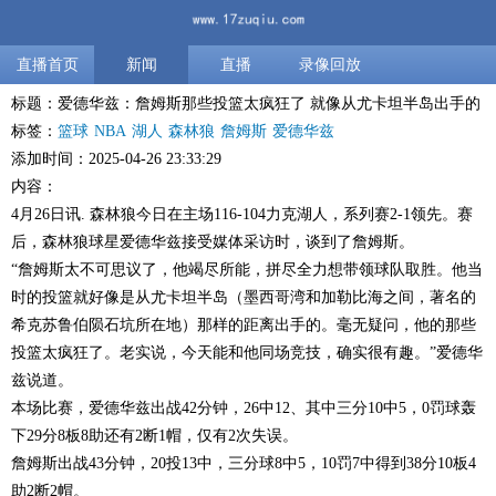
直播首页
新闻
直播
录像回放
标题：爱德华兹：詹姆斯那些投篮太疯狂了 就像从尤卡坦半岛出手的
标签：
篮球
NBA
湖人
森林狼
詹姆斯
爱德华兹
添加时间：2025-04-26 23:33:29
内容：
4月26日讯. 森林狼今日在主场116-104力克湖人，系列赛2-1领先。赛
后，森林狼球星爱德华兹接受媒体采访时，谈到了詹姆斯。
“詹姆斯太不可思议了，他竭尽所能，拼尽全力想带领球队取胜。他当
时的投篮就好像是从尤卡坦半岛（墨西哥湾和加勒比海之间，著名的
希克苏鲁伯陨石坑所在地）那样的距离出手的。毫无疑问，他的那些
投篮太疯狂了。老实说，今天能和他同场竞技，确实很有趣。”爱德华
兹说道。
本场比赛，爱德华兹出战42分钟，26中12、其中三分10中5，0罚球轰
下29分8板8助还有2断1帽，仅有2次失误。
詹姆斯出战43分钟，20投13中，三分球8中5，10罚7中得到38分10板4
助2断2帽。