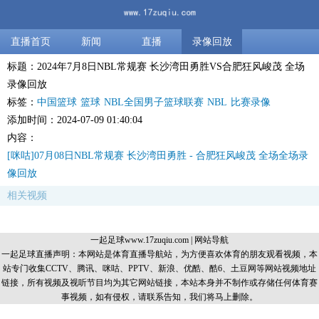
直播首页
新闻
直播
录像回放
标题：2024年7月8日NBL常规赛 长沙湾田勇胜VS合肥狂风峻茂 全场
录像回放
标签：
中国篮球
篮球
NBL全国男子篮球联赛
NBL
比赛录像
添加时间：2024-07-09 01:40:04
内容：
[咪咕]07月08日NBL常规赛 长沙湾田勇胜 - 合肥狂风峻茂 全场全场录
像回放
相关视频
一起足球www.17zuqiu.com
|
网站导航
一起足球直播声明：本网站是体育直播导航站，为方便喜欢体育的朋友观看视频，本
站专门收集CCTV、腾讯、咪咕、PPTV、新浪、优酷、酷6、土豆网等网站视频地址
链接，所有视频及视听节目均为其它网站链接，本站本身并不制作或存储任何体育赛
事视频，如有侵权，请联系告知，我们将马上删除。