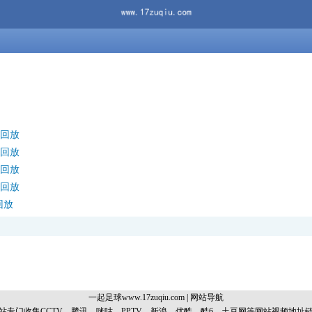
像回放
像回放
像回放
像回放
回放
一起足球www.17zuqiu.com
|
网站导航
专门收集CCTV、腾讯、咪咕、PPTV、新浪、优酷、酷6、土豆网等网站视频地