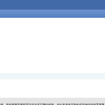
址链接，所有视频及视听节目均为其它网站链接，本站本身并不制作或存储任何体育赛事