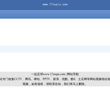
一起足球www.17zuqiu.com
|
网站导航
专门收集CCTV、腾讯、咪咕、PPTV、新浪、优酷、酷6、土豆网等网站视频地
视频，如有侵权，请联系告知，我们将马上删除。