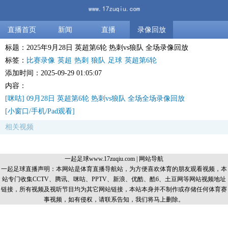
直播首页
新闻
直播
录像回放
标题：2025年9月28日 英超第6轮 热刺vs狼队 全场录像回放
标签：
比赛录像
英超
热刺
狼队
足球
英超第6轮
添加时间：2025-09-29 01:05:07
内容：
[咪咕] 09月28日 英超第6轮 热刺vs狼队 全场全场录像回放
[小窗口/手机/Pad观看]
相关视频
一起足球www.17zuqiu.com
|
网站导航
一起足球直播声明：本网站是体育直播导航站，为方便喜欢体育的朋友观看视频，本
站专门收集CCTV、腾讯、咪咕、PPTV、新浪、优酷、酷6、土豆网等网站视频地址
链接，所有视频及视听节目均为其它网站链接，本站本身并不制作或存储任何体育赛
事视频，如有侵权，请联系告知，我们将马上删除。